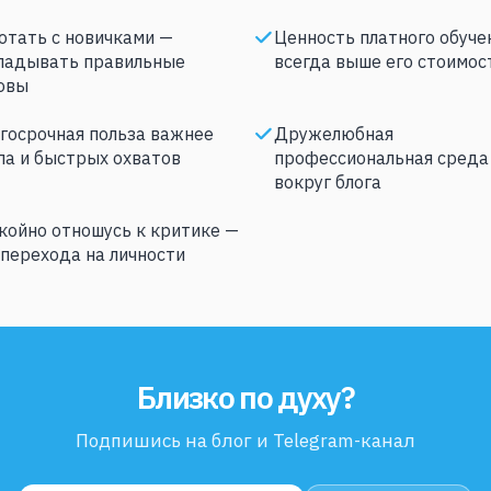
отать с новичками —
Ценность платного обуче
ладывать правильные
всегда выше его стоимос
овы
госрочная польза важнее
Дружелюбная
па и быстрых охватов
профессиональная среда
вокруг блога
койно отношусь к критике —
 перехода на личности
Близко по духу?
Подпишись на блог и Telegram-канал