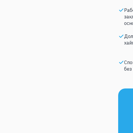
Раб
зак
осн
Дол
хай
Спо
без