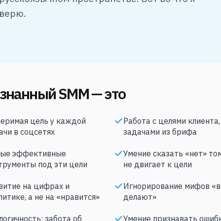
верю.
знанный SMM — это
еримая цель у каждой
Работа с целями клиента, 
ачи в соцсетях
задачами из брифа
ые эффективные
Умение сказать «нет» том
трументы под эти цели
не двигает к цели
витие на цифрах и
Игнорирование мифов «в
литике, а не на «нравится»
делают»
логичность: забота об
Умение признавать ошибк