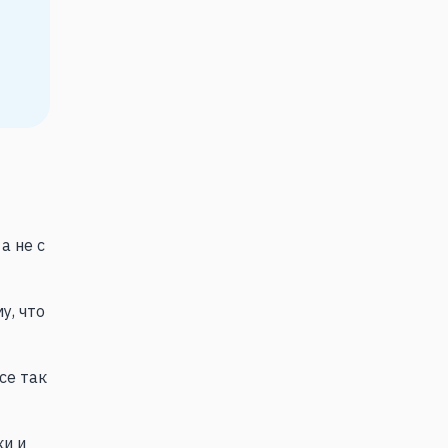
а не с
у, что
се так
и и