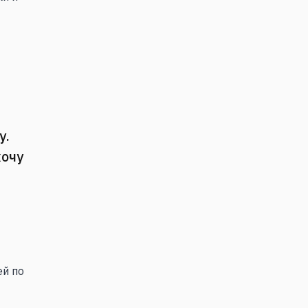
у.
хочу
й по