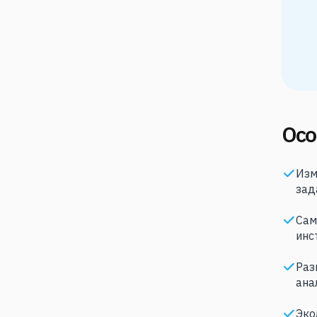
Осо
Изм
зад
Сам
инс
Раз
ана
Эко