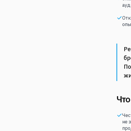
ауд
Отк
опы
Ре
бр
По
жи
Что
Чес
не 
про