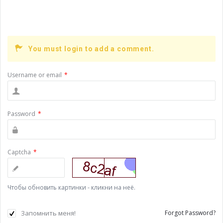
Как мы реагируем на мемы вроде кротовухи и
получаем репосты ...
You must login to add a comment.
Username or email
*
Password
*
Captcha
*
Чтобы обновить картинки - кликни на неё.
Запомнить меня!
Forgot Password?