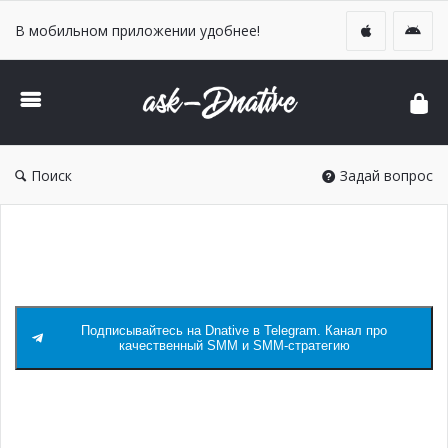
В мобильном приложении удобнее!
DNative
Ask
Поиск
Задай вопрос
Home
/
Без рубрики
/
Контур: как снимать короткие
видео в B2B
Подписывайтесь на Dnative в Telegram. Канал про
качественный SMM и SMM-стратегию
Дата:
4 марта, 2023
Опубликовано
Без рубрики
Комментарии:
0
Просмотров: 270