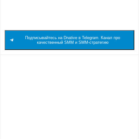
Прошлый кейс
Когда Telega не тянет? Как мы прогрели 1600+ лидов в
Sims в Телеграме, но прожарили отношения и продажи
Подписывайтесь на Dnative в Telegram. Канал про
качественный SMM и SMM-стратегию
Похожие кейсы