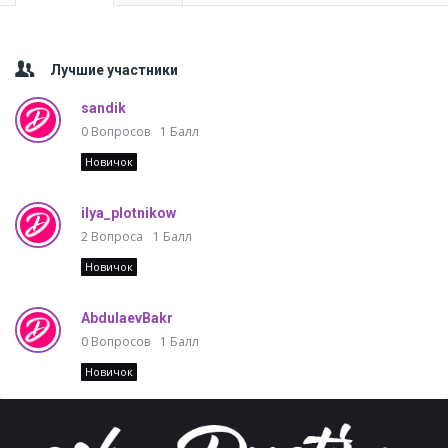
Лучшие участники
sandik
0
Вопросов
1
Балл
Новичок
ilya_plotnikow
2
Вопроса
1
Балл
Новичок
AbdulaevBakr
0
Вопросов
1
Балл
Новичок
Footer
A