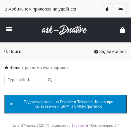
В мобильном приложении удобнее!
DNative
Ask
Поиск
Задай вопрос
Home
/
реклама eva ковриков
Подписывайтесь на Dnative в Telegram. Канал про
качественный SMM и SMM-стратегию
DNative
Дата:
27 марта, 2023
Опубликовано
ВКонтакте
Комментарии:
0