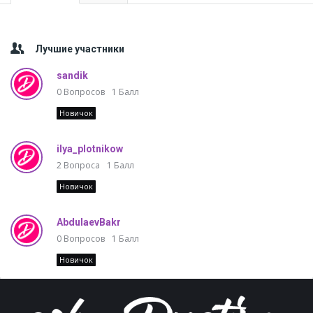
Лучшие участники
sandik
0
Вопросов
1
Балл
Новичок
ilya_plotnikow
2
Вопроса
1
Балл
Новичок
AbdulaevBakr
0
Вопросов
1
Балл
Новичок
Footer
A