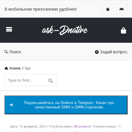
В мобильном приложении удобнее!
DNative
Ask
Поиск
Задай вопрос
Home
/
kpi
Подписывайтесь на Dnative в Telegram. Канал про
качественный SMM и SMM-стратегию
DNative
Дата:
15 февраля, 2023
Опубликовано
ВКонтакте
Комментарии:
1